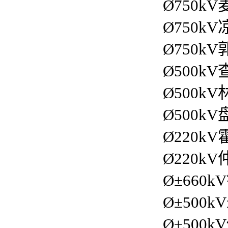
Ø750kV麦
Ø750kV凉
Ø750kV郭
Ø500kV查
Ø500kV林
Ø500kV盘
Ø220kV
Ø220kV仲
Ø±660k
Ø±500k
Ø±500k