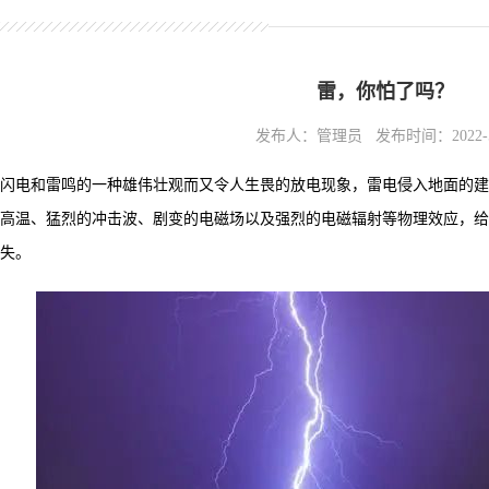
雷，你怕了吗？
发布人：管理员 发布时间：2022-5
电和雷鸣的一种雄伟壮观而又令人生畏的放电现象，雷电侵入地面的建
高温、猛烈的冲击波、剧变的电磁场以及强烈的电磁辐射等物理效应，给
失。