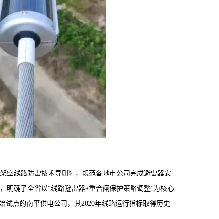
架空线路防雷技术导则》，规范各地市公司完成避雷器安
，明确了全省以“线路避雷器+重合闸保护策略调整”为核心
开始试点的南平供电公司，其2020年线路运行指标取得历史