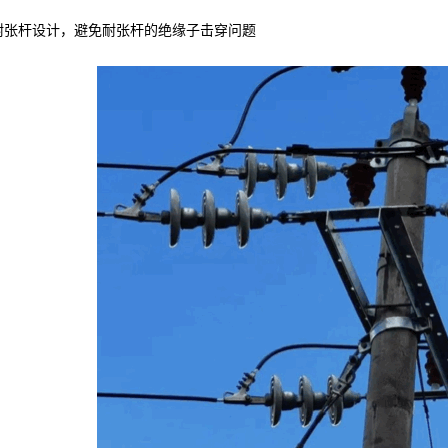
耐张杆设计，避免耐张杆的绝缘子击穿问题