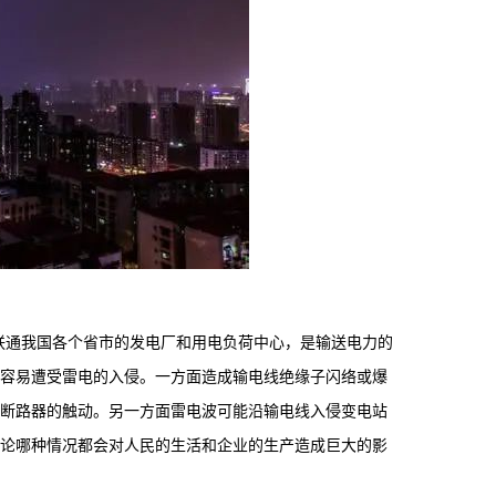
联通我国各个省市的发电厂和用电负荷中心，是输送电力的
容易遭受雷电的入侵。一方面造成输电线绝缘子闪络或爆
断路器的触动。另一方面雷电波可能沿输电线入侵变电站
论哪种情况都会对人民的生活和企业的生产造成巨大的影