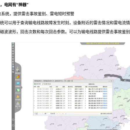
击，电网有“神器”
位系统，提供雷击事故鉴别、雷电短时预警
可以用于查询输电线路故障发生时刻，设备附近的雷击情况和雷电流情
磁波波形，回击次数和每次回击参数。可以为输电线路提供雷击事故鉴别