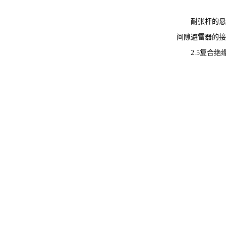
耐张杆的悬式
间隙避雷器的接
2.5复合绝缘