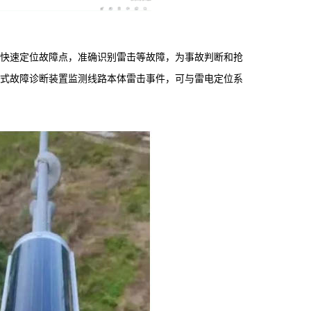
快速定位故障点，准确识别雷击等故障，为事故判断和抢
式故障诊断装置监测线路本体雷击事件，可与雷电定位系