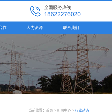
合作
人力资源
联系我们
当前位置：
首页
>
新闻中心
>
行业动态