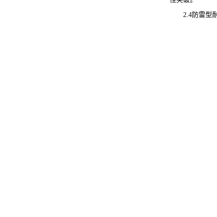
2.4防雷型