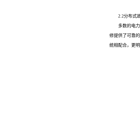
2.2分布式
多数的电力线
修提供了可靠的
统相配合，更明