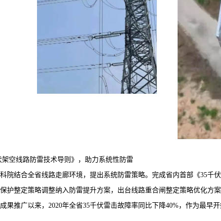
伏架空线路防雷技术导则》，助力系统性防雷
院结合全省线路走廊环境，提出系统防雷策略。完成省内首部《35千伏
保护整定策略调整纳入防雷提升方案，出台线路重合闸整定策略优化方案
成果推广以来，2020年全省35千伏雷击故障率同比下降40%，作为最早