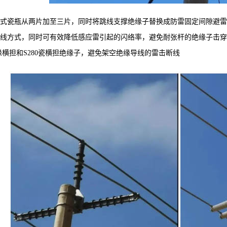
瓷瓶从两片加至三片，同时将跳线支撑绝缘子替换成防雷固定间隙避雷器
线方式，同时可有效降低感应雷引起的闪络率，避免耐张杆的绝缘子击穿
横担和S280瓷横担绝缘子，避免架空绝缘导线的雷击断线